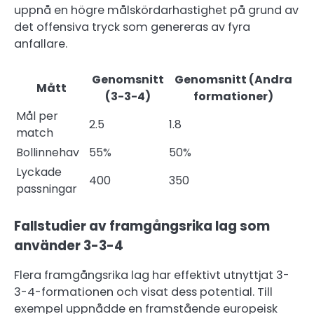
uppnå en högre målskördarhastighet på grund av
det offensiva tryck som genereras av fyra
anfallare.
Genomsnitt
Genomsnitt (Andra
Mått
(3-3-4)
formationer)
Mål per
2.5
1.8
match
Bollinnehav
55%
50%
Lyckade
400
350
passningar
Fallstudier av framgångsrika lag som
använder 3-3-4
Flera framgångsrika lag har effektivt utnyttjat 3-
3-4-formationen och visat dess potential. Till
exempel uppnådde en framstående europeisk