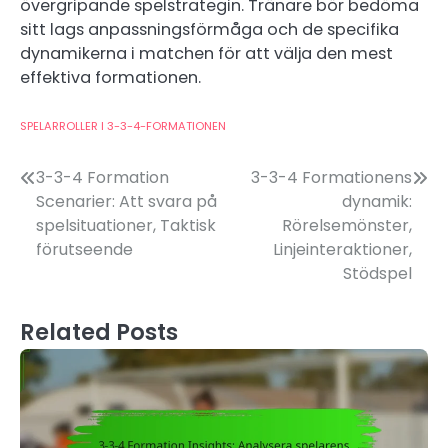
övergripande spelstrategin. Tränare bör bedöma
sitt lags anpassningsförmåga och de specifika
dynamikerna i matchen för att välja den mest
effektiva formationen.
SPELARROLLER I 3-3-4-FORMATIONEN
Post
3-3-4 Formation
3-3-4 Formationens
Scenarier: Att svara på
dynamik:
navigation
spelsituationer, Taktisk
Rörelsemönster,
förutseende
Linjeinteraktioner,
Stödspel
Related Posts