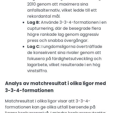
2010 genom att maximera sina
anfallsalternativ, vilket ledde till ett
rekordantal mål.
Lag B:
Använde 3-3-4-formationen i en
cupturnering, där de besegrade flera
högre rankade lag genom aggressiv
press och snabba övergångar.
Lag C:
I ungdomsligorna överträffade
de konsekvent sina rivaler genom att
fokusera på färdighetsutveckling och
lagarbete, vilket resulterade i en hög
vinstsiffra.
Analys av matchresultat i olika ligor med
3-3-4-formationen
Matchresultat i olika ligor visar att 3-3-4-
formationen kan ge olika utfall beroende på