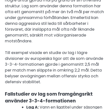
högre antal gjorda mål på grund av sin offensiva
struktur. Lag som använder denna formation har
ofta ett genomsnitt på mer än två mål per match
under gynnsamma förhållanden. Emellertid kan
denna aggressiva stil leda till sårbarheter i
försvaret, där insläppta mål ofta når liknande
genomsnitt, särskilt mot välorganiserade
motståndare.
Till exempel visade en studie av lag i lägre
divisioner av europeiska ligor att de som använde
3-3-4-formationen gjorde i genomsnitt 2,5 mål
per match men släppte in omkring 2,2 mål. Detta
belyser avvägningen mellan offensiv styrka och
defensiv stabilitet.
Fallstudier av lag som framgångsrikt
använder 3-3-4-formationen
Lag A:
Vann en ligatitel under säsongen