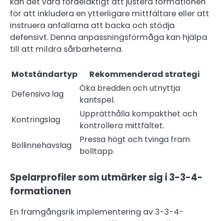
kan det vara fördelaktigt att justera formationen
för att inkludera en ytterligare mittfältare eller att
instruera anfallarna att backa och stödja
defensivt. Denna anpassningsförmåga kan hjälpa
till att mildra sårbarheterna.
Motståndartyp
Rekommenderad strategi
Öka bredden och utnyttja
Defensiva lag
kantspel.
Upprätthålla kompakthet och
Kontringslag
kontrollera mittfältet.
Pressa högt och tvinga fram
Bollinnehavslag
bolltapp.
Spelarprofiler som utmärker sig i 3-3-4-
formationen
En framgångsrik implementering av 3-3-4-