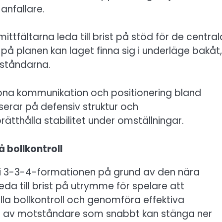
anfallare.
tfältarna leda till brist på stöd för de central
å planen kan laget finna sig i underläge bakåt,
otståndarna.
tona kommunikation och positionering bland
erar på defensiv struktur och
rätthålla stabilitet under omställningar.
 bollkontroll
m i 3-3-4-formationen på grund av den nära
eda till brist på utrymme för spelare att
lla bollkontroll och genomföra effektiva
de av motståndare som snabbt kan stänga ner