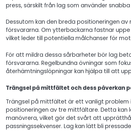
press, särskilt från lag som använder snabba 
Dessutom kan den breda positioneringen av mit
försvararna. Om ytterbackarna fastnar uppe p
vilket leder till potentiella målchanser för m
För att mildra dessa sårbarheter bör lag be
försvararna. Regelbundna övningar som fokus
återhämtningslöpningar kan hjälpa till att upp
Trängsel på mittfältet och dess påverkan på
Trängsel på mittfältet är ett vanligt proble
positioneringen av tre mittfältare. Detta kan l
manövrera, vilket gör det svårt att upprätthå
passningssekvenser. Lag kan lätt bli pressa