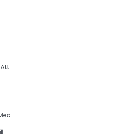
 Att
 Med
ll