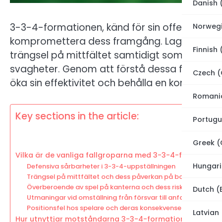
Danish 
3-3-4-formationen, känd för sin offensiva s
Norweg
kompromettera dess framgång. Lag måste n
Finnish 
trängsel på mittfältet samtidigt som de är
svagheter. Genom att förstå dessa fallgrop
Czech (
öka sin effektivitet och behålla en konkurrensf
Romani
Key sections in the article:
Portugu
Greek (
Vilka är de vanliga fallgroparna med 3-3-4-formatione
Hungari
Defensiva sårbarheter i 3-3-4-uppställningen
Trängsel på mittfältet och dess påverkan på bollkontroll
Överberoende av spel på kanterna och dess risker
Dutch (
Utmaningar vid omställning från försvar till anfall
Positionsfel hos spelare och deras konsekvenser
Latvian 
Hur utnyttjar motståndarna 3-3-4-formationen?