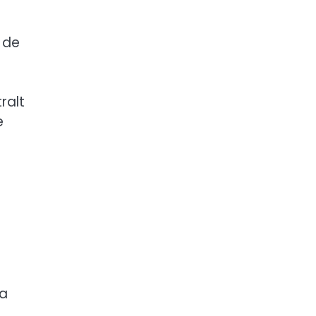
 de
ralt
e
na