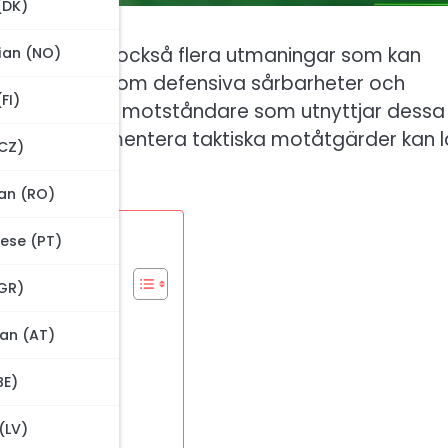
(DK)
tyrka, medför också flera utmaningar som kan
ian (NO)
avigera genom defensiva sårbarheter och
(FI)
 medvetna om motståndare som utnyttjar dessa
ar och implementera taktiska motåtgärder kan 
CZ)
ördel.
an (RO)
ese (PT)
GR)
n?
an (AT)
BE)
(LV)