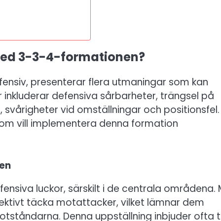
 med 3-3-4-formationen?
ensiv, presenterar flera utmaningar som kan
r inkluderar defensiva sårbarheter, trängsel på
 svårigheter vid omställningar och positionsfel.
som vill implementera denna formation
gen
siva luckor, särskilt i de centrala områdena.
fektivt täcka motattacker, vilket lämnar dem
ståndarna. Denna uppställning inbjuder ofta ti