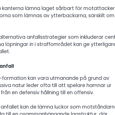
å kanterna lämna laget sårbart för motattacker
orna som lämnas av ytterbackarna, särskilt om
lternativa anfallsstrategier som inkluderar cent
a löpningar in i straffområdet kan ge ytterligar
llet.
anfall
-3-4-formation kan vara utmanande på grund av
iva natur leder ofta till att spelare hamnar ur
från en defensiv hållning till en offensiv.
ja anfallet kan de lämna luckor som motståndar
eda till en osammanhängande lagstruktur, där