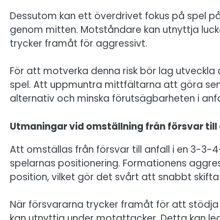
Dessutom kan ett överdrivet fokus på spel p
genom mitten. Motståndare kan utnyttja luck
trycker framåt för aggressivt.
För att motverka denna risk bör lag utveckla a
spel. Att uppmuntra mittfältarna att göra sen
alternativ och minska förutsägbarheten i anfa
Utmaningar vid omställning från försvar till 
Att omställas från försvar till anfall i en 3
spelarnas positionering. Formationens aggress
position, vilket gör det svårt att snabbt skifta 
När försvararna trycker framåt för att stöd
kan utnyttja under motattacker. Detta kan l