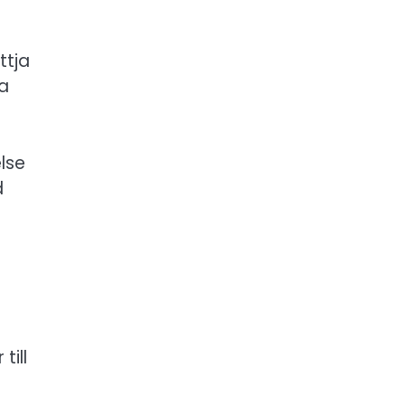
ttja
ta
lse
d
till