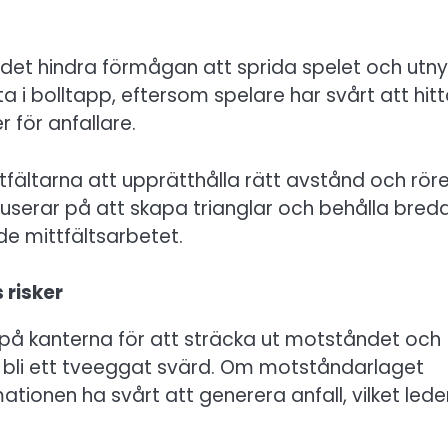
n det hindra förmågan att sprida spelet och utny
 i bolltapp, eftersom spelare har svårt att hit
 för anfallare.
fältarna att upprätthålla rätt avstånd och röre
userar på att skapa trianglar och behålla bred
de mittfältsarbetet.
 risker
l på kanterna för att sträcka ut motståndet och
bli ett tveeggat svärd. Om motståndarlaget
tionen ha svårt att generera anfall, vilket leder 