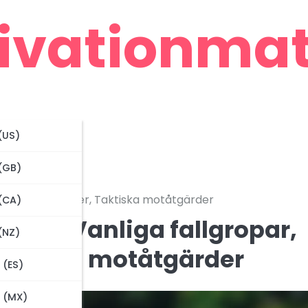
ivationmate
(US)
 (GB)
tåndarstrategier, Taktiska motåtgärder
 (CA)
gar: Vanliga fallgropar,
(NZ)
Taktiska motåtgärder
 (ES)
 (MX)