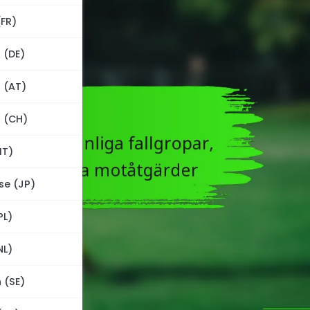
(FR)
 (DE)
 (AT)
 (CH)
IT)
se (JP)
PL)
NL)
 (SE)