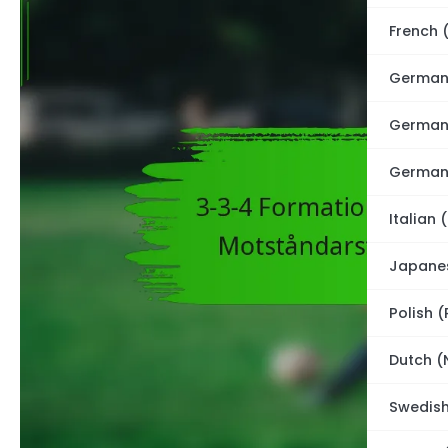
French 
German
German
German
Italian (
Japane
Polish (
Dutch (
Swedish