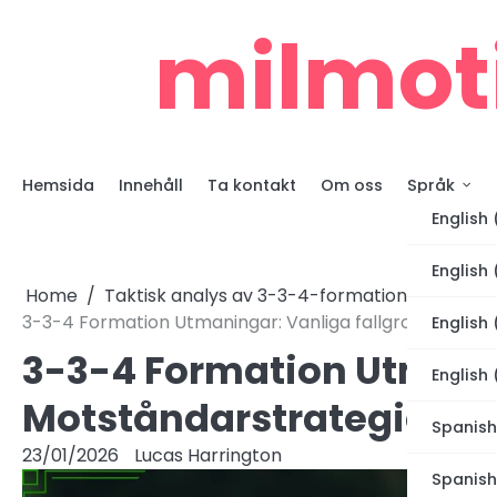
Skip
milmot
to
content
Hemsida
Innehåll
Ta kontakt
Om oss
Språk
English 
English
Home
Taktisk analys av 3-3-4-formationen
3-3-4 Formation Utmaningar: Vanliga fallgropar, Mots
English
3-3-4 Formation Utmanin
English 
Motståndarstrategier, 
Spanish
23/01/2026
Lucas Harrington
Spanish