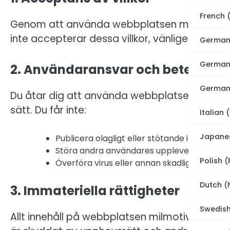
French 
Genom att använda webbplatsen milmotivatio
inte accepterar dessa villkor, vänligen avst
German
German
2. Användaransvar och beteende
German
Du åtar dig att använda webbplatsen milmotiv
sätt. Du får inte:
Italian (
Japane
Publicera olagligt eller stötande innehåll.
Störa andra användares upplevelse.
Polish (
Överföra virus eller annan skadlig kod.
Dutch (
3. Immateriella rättigheter
Swedish
Allt innehåll på webbplatsen milmotivationmater