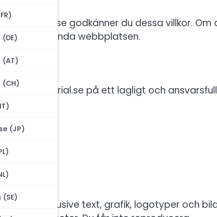
(FR)
nmaterial.se godkänner du dessa villkor. Om 
å från att använda webbplatsen.
 (DE)
 (AT)
 (CH)
ationmaterial.se på ett lagligt och ansvarsfull
IT)
se (JP)
PL)
NL)
 (SE)
ial.se, inklusive text, grafik, logotyper och bild