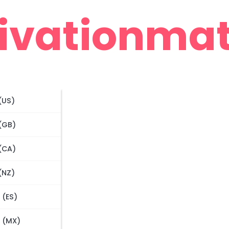
ivationmate
(US)
 (GB)
ions
 (CA)
(NZ)
 (ES)
 (MX)