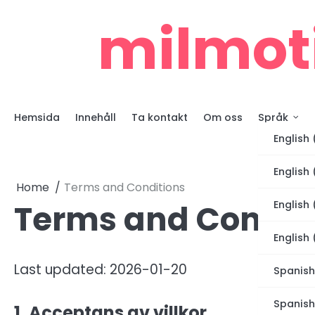
Skip
milmot
to
content
Hemsida
Innehåll
Ta kontakt
Om oss
Språk
English 
English
Home
Terms and Conditions
Terms and Condit
English
English 
Last updated: 2026-01-20
Spanish
Spanish
1. Acceptans av villkor