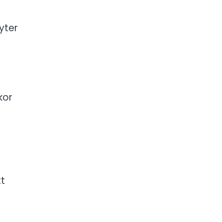
yter
kor
tt