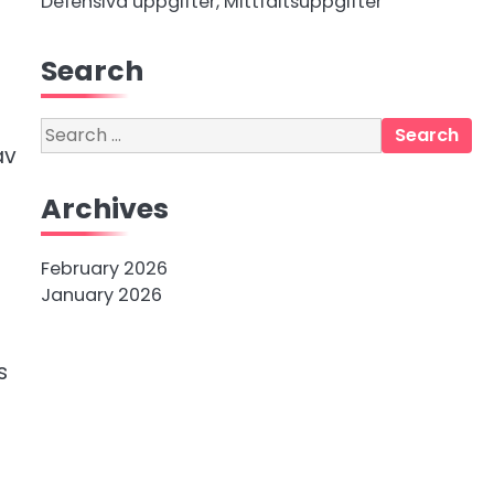
Defensiva uppgifter, Mittfältsuppgifter
Search
Search
av
for:
Archives
February 2026
January 2026
s