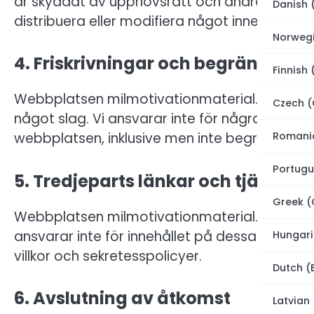
är skyddat av upphovsrätt och andra immateri
Danish 
distribuera eller modifiera något innehåll utan s
Norweg
4. Friskrivningar och begränsning
Finnish 
Webbplatsen milmotivationmaterial.se tillhanda
Czech (
något slag. Vi ansvarar inte för några ska
Romani
webbplatsen, inklusive men inte begränsat till 
Portugu
5. Tredjeparts länkar och tjänster
Greek (
Webbplatsen milmotivationmaterial.se kan inne
ansvarar inte för innehållet på dessa webbp
Hungari
villkor och sekretesspolicyer.
Dutch (
6. Avslutning av åtkomst
Latvian 