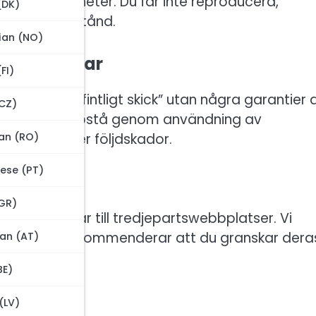
ella rättigheter. Du får inte reproducera,
(DK)
kriftligt tillstånd.
ian (NO)
ar av ansvar
(FI)
hålls “i befintligt skick” utan några garantier 
CZ)
dor som kan uppstå genom användning av
an (RO)
indirekta eller följdskador.
ese (PT)
GR)
hålla länkar till tredjepartswebbplatser. Vi
latser och rekommenderar att du granskar dera
an (AT)
BE)
(LV)